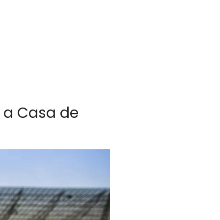
r a Casa de