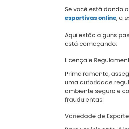
Se você está dando 
esportivas online
, a 
Aqui estão alguns pas
está começando:
Licença e Regulamen
Primeiramente, asseg
uma autoridade regul
ambiente seguro e co
fraudulentas.
Variedade de Esporte