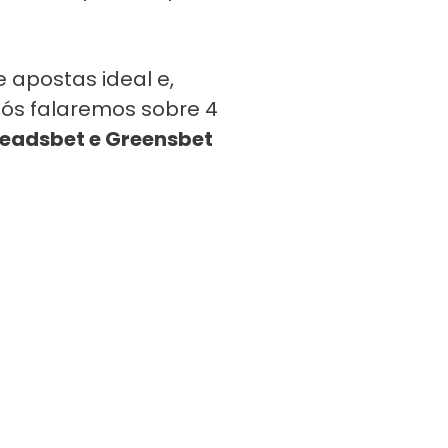
 apostas ideal e,
nós falaremos sobre 4
 Headsbet e Greensbet