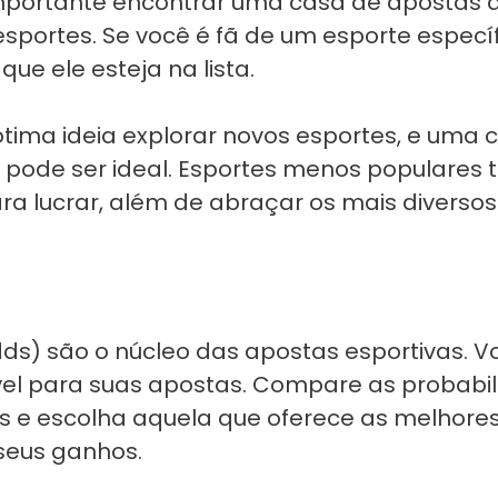
 importante encontrar uma casa de apostas
portes. Se você é fã de um esporte específ
 que ele esteja na lista.
ma ideia explorar novos esportes, e uma 
s pode ser ideal. Esportes menos populare
a lucrar, além de abraçar os mais diversos
ds) são o núcleo das apostas esportivas. V
vel para suas apostas. Compare as probabil
s e escolha aquela que oferece as melhores
seus ganhos.