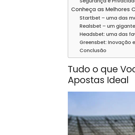
Segurança e Privacida
Conheça as Melhores Ca
Startbet – uma das m
Realsbet – um gigan
Headsbet: uma das fav
Greensbet: Inovação 
Conclusão
Tudo o que Voc
Apostas Ideal