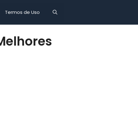
Termos de Uso
 Melhores