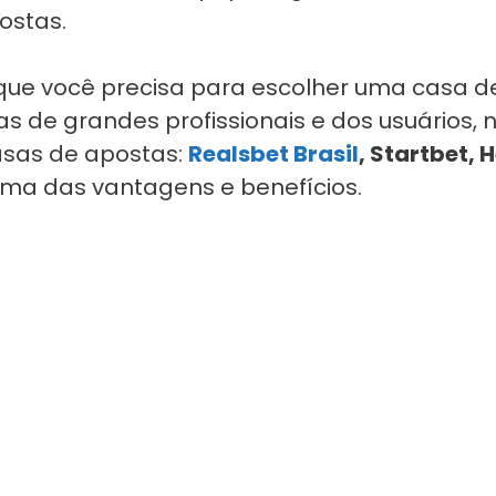
ostas.
que você precisa para escolher uma casa de
 de grandes profissionais e dos usuários, 
sas de apostas:
Realsbet Brasil
, Startbet,
ma das vantagens e benefícios.