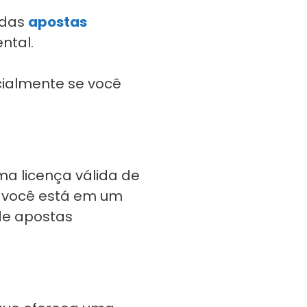
 das
apostas
ntal.
cialmente se você
a licença válida de
e você está em um
de apostas