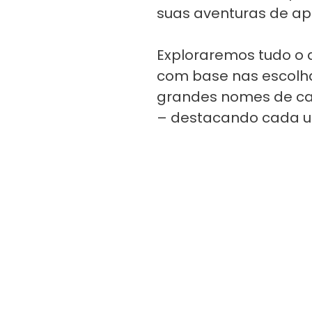
suas aventuras de ap
Exploraremos tudo o 
com base nas escolhas
grandes nomes de ca
– destacando cada u