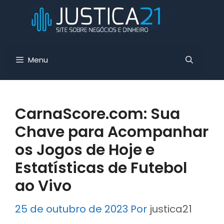
Pular
para
o
conteúdo
Menu
CarnaScore.com: Sua
Chave para Acompanhar
os Jogos de Hoje e
Estatísticas de Futebol
ao Vivo
25 de outubro de 2023
Por
justica21