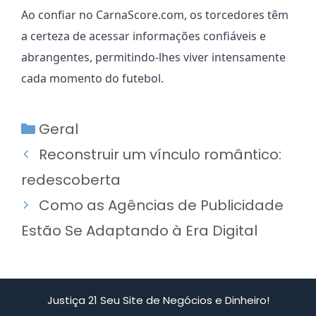
Ao confiar no CarnaScore.com, os torcedores têm
a certeza de acessar informações confiáveis e
abrangentes, permitindo-lhes viver intensamente
cada momento do futebol.
Categorias
Geral
Reconstruir um vínculo romântico:
redescoberta
Como as Agências de Publicidade
Estão Se Adaptando à Era Digital
Justiça 21 Seu Site de Negócios e Dinheiro!