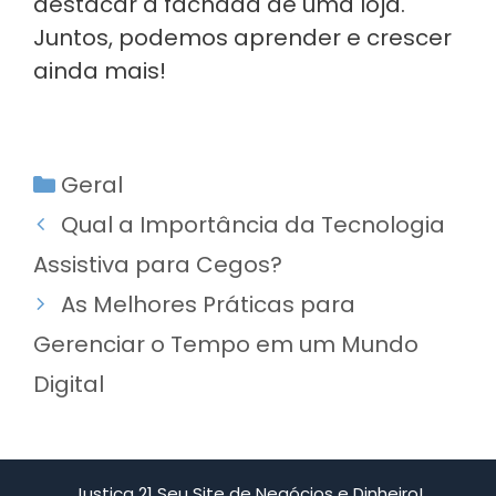
destacar a fachada de uma loja.
Juntos, podemos aprender e crescer
ainda mais!
Categorias
Geral
Qual a Importância da Tecnologia
Assistiva para Cegos?
As Melhores Práticas para
Gerenciar o Tempo em um Mundo
Digital
Justiça 21 Seu Site de Negócios e Dinheiro!