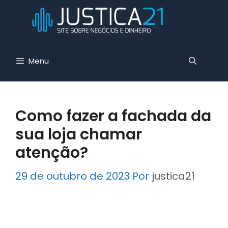
Pular
para
o
conteúdo
Menu
Como fazer a fachada da
sua loja chamar
atenção?
29 de outubro de 2023
Por
justica21