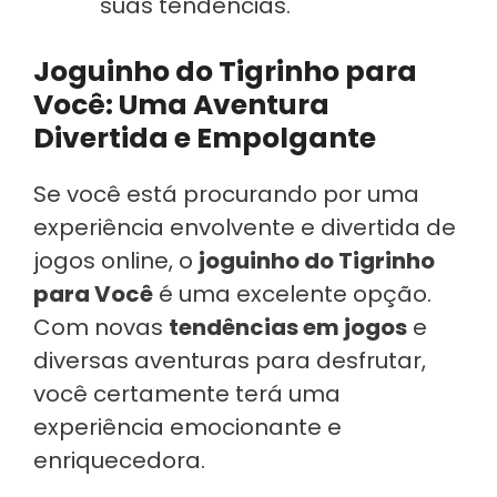
suas tendências.
Joguinho do Tigrinho para
Você: Uma Aventura
Divertida e Empolgante
Se você está procurando por uma
experiência envolvente e divertida de
jogos online, o
joguinho do Tigrinho
para Você
é uma excelente opção.
Com novas
tendências em jogos
e
diversas aventuras para desfrutar,
você certamente terá uma
experiência emocionante e
enriquecedora.