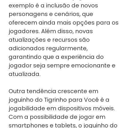
exemplo é a inclusão de novos
personagens e cenários, que
oferecem ainda mais opções para os
jogadores. Além disso, novas
atualizações e recursos são
adicionados regularmente,
garantindo que a experiência do
jogador seja sempre emocionante e
atualizada.
Outra tendência crescente em
joguinho do Tigrinho para Você é a
jogabilidade em dispositivos móveis.
Com a possibilidade de jogar em
smartphones e tablets, o joguinho do