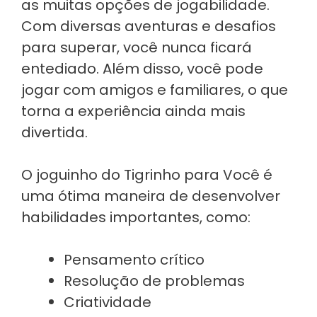
as muitas opções de jogabilidade.
Com diversas aventuras e desafios
para superar, você nunca ficará
entediado. Além disso, você pode
jogar com amigos e familiares, o que
torna a experiência ainda mais
divertida.
O joguinho do Tigrinho para Você é
uma ótima maneira de desenvolver
habilidades importantes, como:
Pensamento crítico
Resolução de problemas
Criatividade