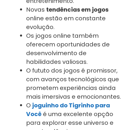
entretenimento.
Novas
tendências em jogos
online estão em constante
evolução.
Os jogos online também
oferecem oportunidades de
desenvolvimento de
habilidades valiosas.
O fututo dos jogos é promissor,
com avanços tecnológicos que
prometem experiências ainda
mais imersivas e emocionantes.
O
joguinho do Tigrinho para
Você
é uma excelente opção
para explorar esse universo e