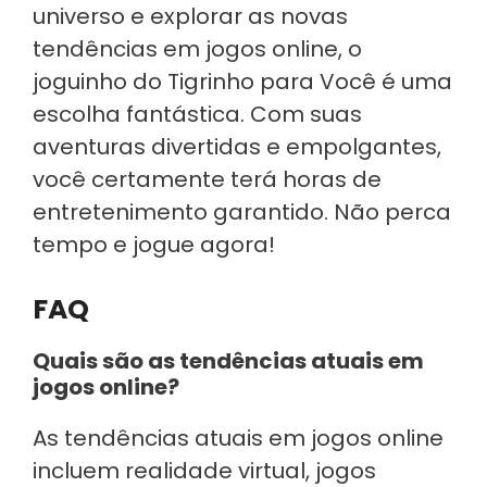
universo e explorar as novas
tendências em jogos online, o
joguinho do Tigrinho para Você é uma
escolha fantástica. Com suas
aventuras divertidas e empolgantes,
você certamente terá horas de
entretenimento garantido. Não perca
tempo e jogue agora!
FAQ
Quais são as tendências atuais em
jogos online?
As tendências atuais em jogos online
incluem realidade virtual, jogos