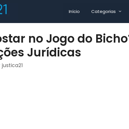
Início
Categorias
ostar no Jogo do Bich
ções Jurídicas
r
justica21