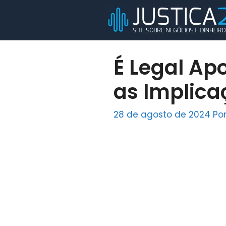
Pular
para
o
conteúdo
É Legal Ap
as Implica
28 de agosto de 2024
Po