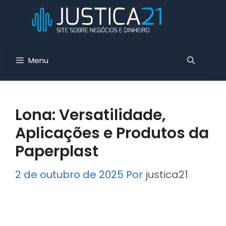
Pular
para
o
conteúdo
Menu
Lona: Versatilidade,
Aplicações e Produtos da
Paperplast
2 de outubro de 2025
Por
justica21