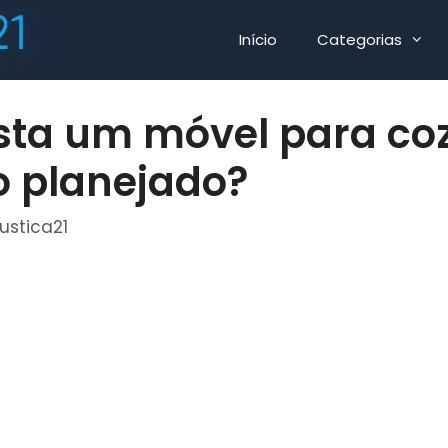
Início
Categorias
sta um móvel para co
po planejado?
justica21