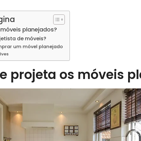
gina
 móveis planejados?
etista de móveis?
mprar um móvel planejado
lves
 projeta os móveis p