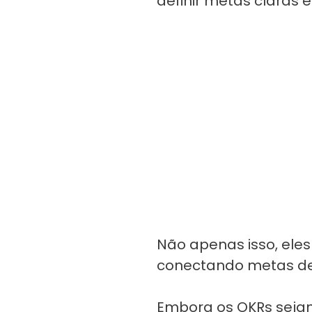
definir metas claras 
Não apenas isso, ele
conectando metas de al
Embora os OKRs sejam