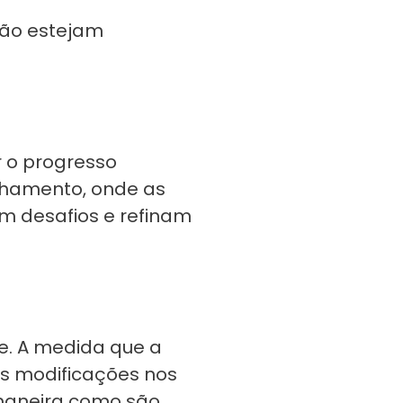
ção estejam
r o progresso
nhamento, onde as
m desafios e refinam
e. A medida que a
s modificações nos
maneira como são