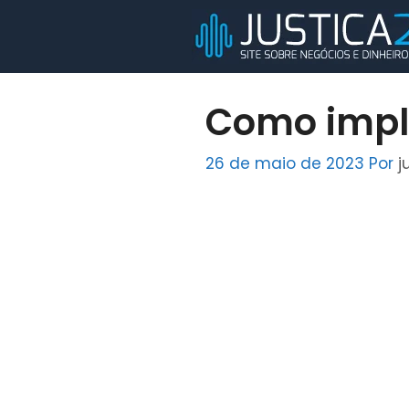
Pular
para
o
conteúdo
Como impl
26 de maio de 2023
Por
j