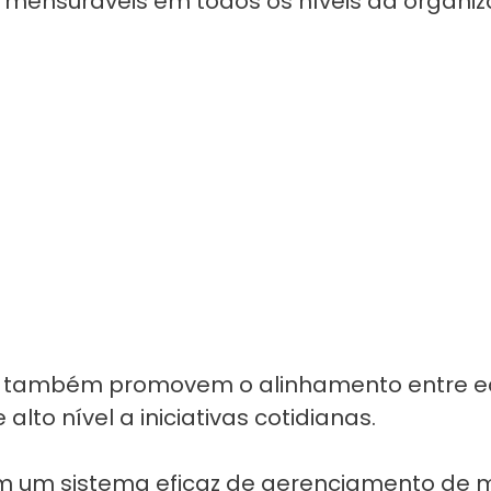
e mensuráveis em todos os níveis da organi
s também promovem o alinhamento entre equ
to nível a iniciativas cotidianas.
 um sistema eficaz de gerenciamento de m