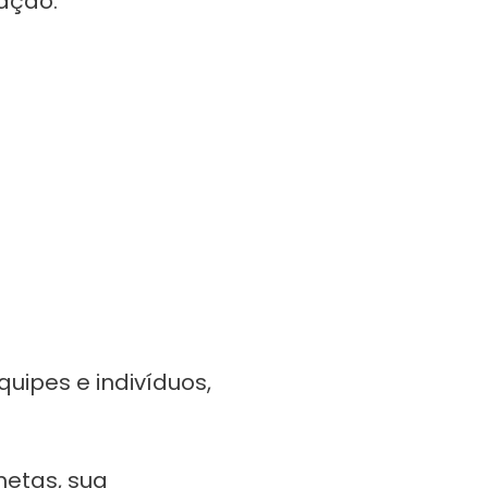
zação.
ipes e indivíduos,
etas, sua