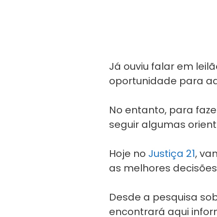
Já ouviu falar em leil
oportunidade para ad
No entanto, para fazer
seguir algumas orien
Hoje no
Justiça 21
, va
as melhores decisões 
Desde a pesquisa sobr
encontrará aqui infor