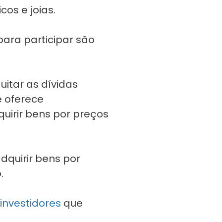
os e joias.
 para participar são
uitar as dívidas
 oferece
uirir bens por preços
dquirir bens por
.
investidores
que