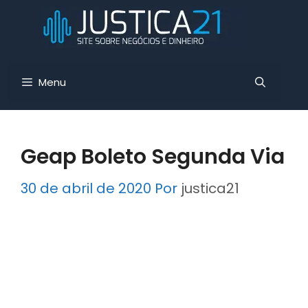
Pular
para
o
conteúdo
Menu
Geap Boleto Segunda Via
30 de abril de 2020
Por
justica21